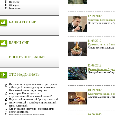
Новости
Обзоры
Компании
12.09.2012
Дмитрий Медведев ра
БАНКИ РОССИИ
На встрече актива «Е
11.09.2012
БАНКИ СНГ
Криминальных банкр
Число криминальных 
ИПОТЕЧНЫЕ БАНКИ
11.09.2012
Центробанк не будет
Центробанк не собира
ЭТО НАДО ЗНАТЬ
Ипотека молодым семьям - Программа
«Молодой семье - доступное жилье»
10.09.2012
Налоговый вычет при покупке
квартиры. Как получить
Количество краж с к
имущественный налоговый вычет?
Случаи мошенничества
Идеальный ипотечный брокер - кто он?
Аннуитетный и дифференцированный
типы платежей.
Страхование ипотеки - роскошь или
необходимость?
10.09.2012
Рефинансирование кредитов