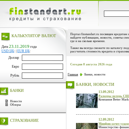
Портал finstandart.ru посвящен кредитам 
КАЛЬКУЛЯТОР ВАЛЮТ
найдете публикации, новости, советы спе
где и на сколько времени.
23.11.2019
Дата
года
Также вы всегда сможете по каталогу по
USD ЦБ
:
|
EUR ЦБ
:
рассчитать стоимость кредита и страховк
Доллар
Сегодня 8 августа 2026 года
Евро
Главная
Банки, новости
Рубль
БАНКИ, НОВОСТИ
БАНКИ
13.09.2012
Размеры потерь США
Компания Better Mark
Новости
Обзоры
12.09.2012
СТРАХОВАНИЕ
Минфин хочет ускор
Министерство финансо