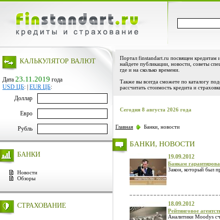
Портал finstandart.ru посвящен кредитам 
КАЛЬКУЛЯТОР ВАЛЮТ
найдете публикации, новости, советы спе
где и на сколько времени.
23.11.2019
Дата
года
Также вы всегда сможете по каталогу по
USD ЦБ
:
|
EUR ЦБ
:
рассчитать стоимость кредита и страховк
Доллар
Сегодня 8 августа 2026 года
Евро
Главная
Банки, новости
Рубль
БАНКИ, НОВОСТИ
БАНКИ
19.09.2012
Банкам гарантирова
Закон, который был пр
Новости
Обзоры
18.09.2012
СТРАХОВАНИЕ
Рейтинговое агентс
Аналитики Moodys счи