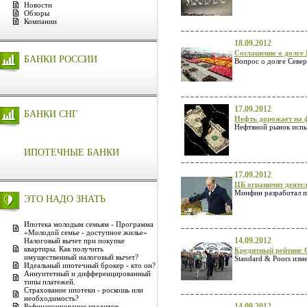
Новости
Обзоры
Компании
18.09.2012
Соглашение о долг
БАНКИ РОССИИ
Вопрос о долге Север
17.09.2012
БАНКИ СНГ
Нефть дорожает на 
Нефтяной рынок испыт
ИПОТЕЧНЫЕ БАНКИ
17.09.2012
ЦБ ограничит деятел
Минфин разработал п
ЭТО НАДО ЗНАТЬ
Ипотека молодым семьям - Программа
«Молодой семье - доступное жилье»
14.09.2012
Налоговый вычет при покупке
квартиры. Как получить
Кредитный рейтинг 
имущественный налоговый вычет?
Standard & Poors изм
Идеальный ипотечный брокер - кто он?
Аннуитетный и дифференцированный
типы платежей.
Страхование ипотеки - роскошь или
необходимость?
14.09.2012
Рефинансирование кредитов