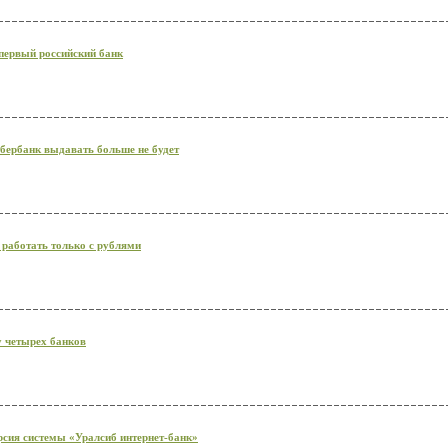
первый российский банк
бербанк выдавать больше не будет
 работать только с рублями
у четырех банков
рсия системы «Уралсиб интернет-банк»