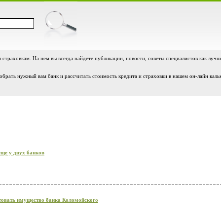
и страховкам. На нем вы всегда найдете публикации, новости, советы специалистов как лучш
обрать нужный вам банк и рассчитать стоимость кредита и страховки в нашем он-лайн каль
еще у двух банков
товать имущество банка Коломойского