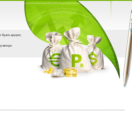
е брать кредит,
куляторе.