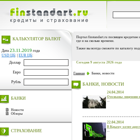
Портал finstandart.ru посвящен кредитам 
КАЛЬКУЛЯТОР ВАЛЮТ
где и на сколько времени.
Также вы всегда сможете по каталогу под
23.11.2019
Дата
года
USD ЦБ
:
|
EUR ЦБ
:
Доллар
Сегодня 9 августа 2026 года
Евро
Главная
Банки, новости
Рубль
БАНКИ, НОВОСТИ
24.04.2014
Отозваны лицензии 
БАНКИ
...
Новости
Обзоры
22.04.2014
В Крыму хотят арес
СТРАХОВАНИЕ
...