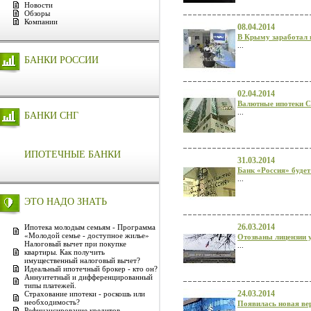
Новости
Обзоры
Компании
08.04.2014
В Крыму заработал 
...
БАНКИ РОССИИ
02.04.2014
Валютные ипотеки С
...
БАНКИ СНГ
ИПОТЕЧНЫЕ БАНКИ
31.03.2014
Банк «Россия» будет
...
ЭТО НАДО ЗНАТЬ
26.03.2014
Ипотека молодым семьям - Программа
«Молодой семье - доступное жилье»
Отозваны лицензии 
Налоговый вычет при покупке
...
квартиры. Как получить
имущественный налоговый вычет?
Идеальный ипотечный брокер - кто он?
Аннуитетный и дифференцированный
типы платежей.
24.03.2014
Страхование ипотеки - роскошь или
необходимость?
Появилась новая ве
Рефинансирование кредитов