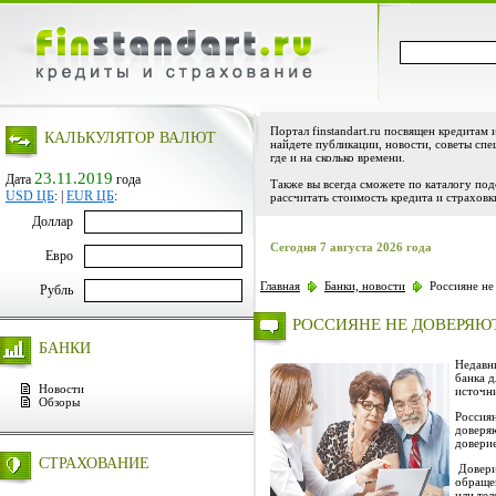
Портал finstandart.ru посвящен кредитам 
КАЛЬКУЛЯТОР ВАЛЮТ
найдете публикации, новости, советы спе
где и на сколько времени.
23.11.2019
Дата
года
Также вы всегда сможете по каталогу по
USD ЦБ
:
|
EUR ЦБ
:
рассчитать стоимость кредита и страховк
Доллар
Сегодня 7 августа 2026 года
Евро
Главная
Банки, новости
Россияне не
Рубль
РОССИЯНЕ НЕ ДОВЕРЯЮ
БАНКИ
Недавн
банка 
Новости
источн
Обзоры
Россиян
доверяю
доверие
СТРАХОВАНИЕ
Довери
обраще
или тел