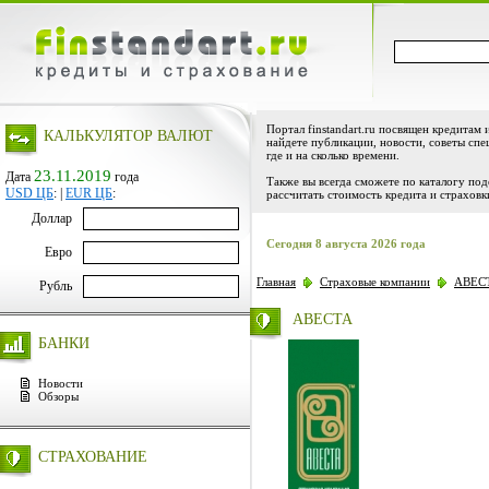
Портал finstandart.ru посвящен кредитам 
КАЛЬКУЛЯТОР ВАЛЮТ
найдете публикации, новости, советы спе
где и на сколько времени.
23.11.2019
Дата
года
Также вы всегда сможете по каталогу по
USD ЦБ
:
|
EUR ЦБ
:
рассчитать стоимость кредита и страховк
Доллар
Сегодня 8 августа 2026 года
Евро
Главная
Страховые компании
АВЕС
Рубль
АВЕСТА
БАНКИ
Новости
Обзоры
СТРАХОВАНИЕ