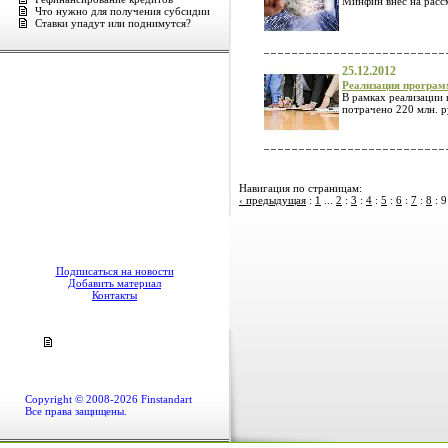
Минфин внес на расс
Что нужно для получения субсидии
Ставки упадут или поднимутся?
25.12.2012
Реализация програм
В рамках реализации 
потрачено 220 млн. р
Навигация по страницам:
‹ предыдущая
:
1
...
2
:
3
:
4
:
5
:
6
:
7
:
8
:
9
Подписаться на новости
Добавить материал
Контакты
Copyright © 2008-2026 Finstandart
Все права защищены.