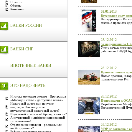
Новости
Обзоры
Компании
03.01.2013
Вступили в силу но
На территории Россий
закона о правилах д
БАНКИ РОССИИ
28.12.2012
За нарушения по ОС
Уже с начала следующ
БАНКИ СНГ
работники ГИБДД буд
ИПОТЕЧНЫЕ БАНКИ
28.12.2012
Приняты новые прав
Новые правила, котор
правительством РФ.
ЭТО НАДО ЗНАТЬ
26.12.2012
Ипотека молодым семьям - Программа
«Молодой семье - доступное жилье»
Поправками к ОСАГ
Налоговый вычет при покупке
Разработанные Минфи
квартиры. Как получить
Государственной Дум
имущественный налоговый вычет?
Идеальный ипотечный брокер - кто он?
Аннуитетный и дифференцированный
типы платежей.
26.12.2012
Страхование ипотеки - роскошь или
необходимость?
МЭР не согласно с о
Рефинансирование кредитов