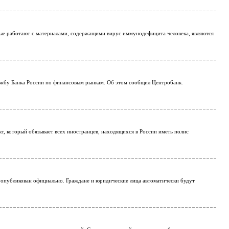
рые работают с материалами, содержащими вирус иммунодефицита человека, являются
лужбу Банка России по финансовым рынкам. Об этом сообщил Центробанк.
, который обязывает всех иностранцев, находящихся в России иметь полис
опубликован официально. Граждане и юридические лица автоматически будут