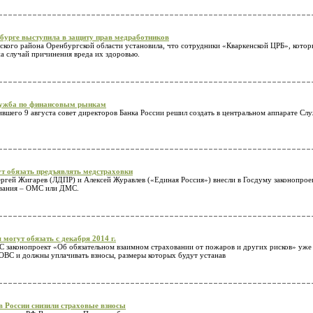
бурге выступила в защиту прав медработников
ского района Оренбургской области установила, что сотрудники «Кваркенской ЦРБ», кото
а случай причинения вреда их здоровью.
лужба по финансовым рынкам
ившего 9 августа совет директоров Банка России решил создать в центральном аппарате С
ут обязать предъявлять медстраховки
гей Жигарев (ЛДПР) и Алексей Журавлев («Единая Россия») внесли в Госдуму законопроект
ования – ОМС или ДМС.
 могут обязать с декабря 2014 г.
законопроект «Об обязательном взаимном страховании от пожаров и других рисков» уже 
ОВС и должны уплачивать взносы, размеры которых будут устанав
в России снизили страховые взносы