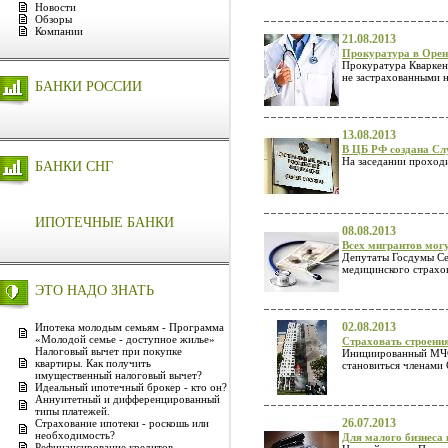
Новости
Обзоры
Компании
21.08.2013
Прокуратура в Орен
Прокуратура Кваркен
не застрахованными н
БАНКИ РОССИИ
13.08.2013
В ЦБ РФ создана С
На заседании проход
БАНКИ СНГ
ИПОТЕЧНЫЕ БАНКИ
08.08.2013
Всех мигрантов мог
Депутаты Госдумы Сер
медицинского страх
ЭТО НАДО ЗНАТЬ
02.08.2013
Ипотека молодым семьям - Программа
«Молодой семье - доступное жилье»
Страховать строения
Налоговый вычет при покупке
Инициированный МЧС 
квартиры. Как получить
становиться членами 
имущественный налоговый вычет?
Идеальный ипотечный брокер - кто он?
Аннуитетный и дифференцированный
типы платежей.
26.07.2013
Страхование ипотеки - роскошь или
необходимость?
Для малого бизнеса 
Рефинансирование кредитов