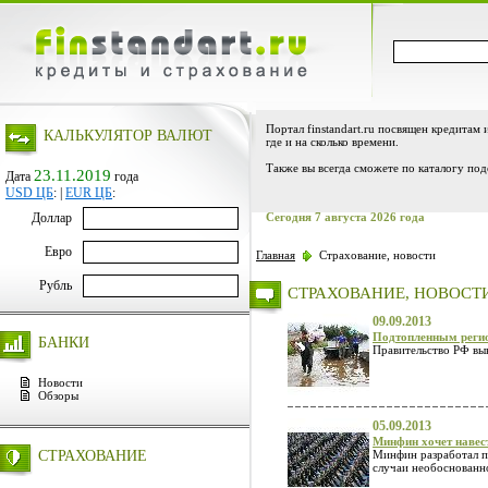
Портал finstandart.ru посвящен кредитам 
КАЛЬКУЛЯТОР ВАЛЮТ
где и на сколько времени.
Также вы всегда сможете по каталогу под
23.11.2019
Дата
года
USD ЦБ
:
|
EUR ЦБ
:
Доллар
Сегодня 7 августа 2026 года
Евро
Главная
Страхование, новости
Рубль
СТРАХОВАНИЕ, НОВОСТ
09.09.2013
Подтопленным регио
БАНКИ
Правительство РФ вын
Новости
Обзоры
05.09.2013
Минфин хочет навес
СТРАХОВАНИЕ
Минфин разработал п
случаи необоснованн