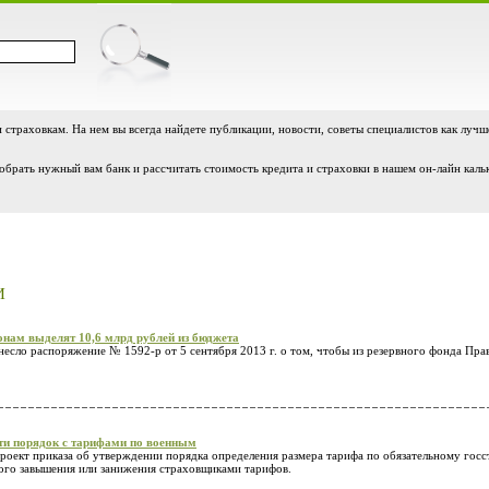
и страховкам. На нем вы всегда найдете публикации, новости, советы специалистов как лучш
обрать нужный вам банк и рассчитать стоимость кредита и страховки в нашем он-лайн каль
И
нам выделят 10,6 млрд рублей из бюджета
есло распоряжение № 1592-р от 5 сентября 2013 г. о том, чтобы из резервного фонда Пра
ти порядок с тарифами по военным
роект приказа об утверждении порядка определения размера тарифа по обязательному го
ого завышения или занижения страховщиками тарифов.