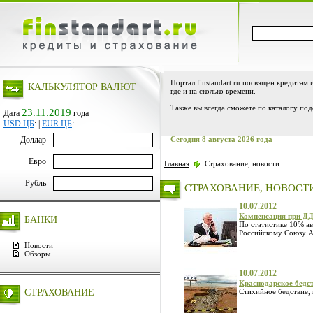
Портал finstandart.ru посвящен кредитам 
КАЛЬКУЛЯТОР ВАЛЮТ
где и на сколько времени.
Также вы всегда сможете по каталогу под
23.11.2019
Дата
года
USD ЦБ
:
|
EUR ЦБ
:
Доллар
Сегодня 8 августа 2026 года
Евро
Главная
Страхование, новости
Рубль
СТРАХОВАНИЕ, НОВОСТ
10.07.2012
Компенсация при Д
БАНКИ
По статистике 10% ав
Российскому Союзу А
Новости
Обзоры
10.07.2012
Краснодарское бедс
СТРАХОВАНИЕ
Стихийное бедствие,