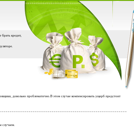
е брать кредит,
куляторе.
аховщики, довольно проблематично.В этом случае компенсировать ущерб предстоит
м случаем.