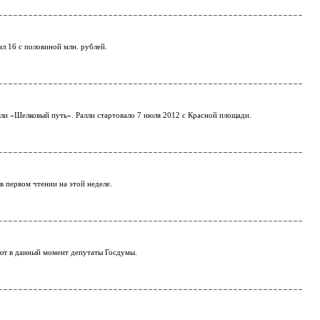
л 16 с половиной млн. рублей.
и «Шелковый путь». Ралли стартовало 7 июля 2012 с Красной площади.
 первом чтении на этой неделе.
ают в данный момент депутаты Госдумы.