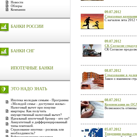
Новости
Обзоры
Компании
09.07.2012
Страховые компани
С началом лета 2012
БАНКИ РОССИИ
09.07.2012
СК Согласие страху
СК Согласие продолж
БАНКИ СНГ
ИПОТЕЧНЫЕ БАНКИ
08.07.2012
Страхование в долев
Закон о взаимном стр
ЭТО НАДО ЗНАТЬ
08.07.2012
Ипотека молодым семьям - Программа
«Молодой семье - доступное жилье»
Компенсация по ОСА
Налоговый вычет при покупке
Возможность отмены 
квартиры. Как получить
имущественный налоговый вычет?
Идеальный ипотечный брокер - кто он?
Аннуитетный и дифференцированный
типы платежей.
05.07.2012
Страхование ипотеки - роскошь или
необходимость?
Тенденции рынка ст
Рефинансирование кредитов