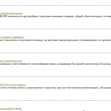
и покидают рынок
 ФСФР наложила на крупнейшие страховые компании санкции, общий объем которых состави
ет наших гонщиков
ает страховать спортивную команду на крупных международных соревнованиях по авторалл
ом строительстве
аховании ответственности застройщиков перед дольщиками бы принят депутатами Госдумы в
ГО без учета износа
учета степени износа транспортного средства, при расчете выплаты компенсации, обсужд
рахования в мире