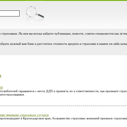
и страховкам. На нем вы всегда найдете публикации, новости, советы специалистов как лучш
обрать нужный вам банк и рассчитать стоимость кредита и страховки в нашем он-лайн каль
И
ДП
толюбителей скрываются с места ДДП и привлечь их к ответственности, как признают стр
втостраховщиков.
твие признано страховым случаем
 произошедшее в Краснодарском крае, большинство страховых компаний признало страховы