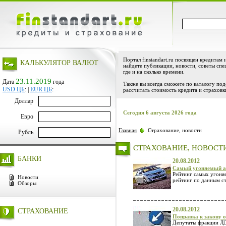
Портал finstandart.ru посвящен кредитам 
КАЛЬКУЛЯТОР ВАЛЮТ
найдете публикации, новости, советы спе
где и на сколько времени.
23.11.2019
Дата
года
Также вы всегда сможете по каталогу по
USD ЦБ
:
|
EUR ЦБ
:
рассчитать стоимость кредита и страховк
Доллар
Сегодня 6 августа 2026 года
Евро
Главная
Страхование, новости
Рубль
СТРАХОВАНИЕ, НОВОСТ
БАНКИ
20.08.2012
Самый угоняемый а
Рейтинг самых угоня
Новости
рейтинг по данным с
Обзоры
20.08.2012
СТРАХОВАНИЕ
Поправка к закону 
Депутаты фракции ЛД