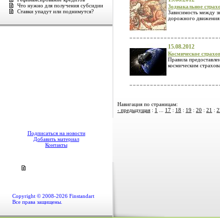
Что нужно для получения субсидии
Зодиакальное страх
Ставки упадут или поднимутся?
Зависимость между з
дорожного движения и
15.08.2012
Космическое страхо
Правила предоставлен
космическим страхов
Навигация по страницам:
‹ предыдущая
:
1
...
17
:
18
:
19
:
20
:
21
:
2
Подписаться на новости
Добавить материал
Контакты
Copyright © 2008-2026 Finstandart
Все права защищены.