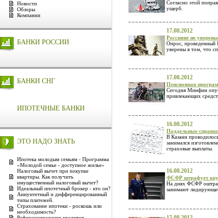
Согласно этой попра
Новости
ущерб.
Обзоры
Компании
17.08.2012
Россияне не уверены
БАНКИ РОССИИ
Опрос, проведенный 
уверены в том, что с
17.08.2012
БАНКИ СНГ
Пенсионная програ
Сегодня Минфин опуб
привлекающих средств
ИПОТЕЧНЫЕ БАНКИ
16.08.2012
Поддельные справк
В Казани проводилос
ЭТО НАДО ЗНАТЬ
занимался изготовле
страховые выплаты.
Ипотека молодым семьям - Программа
«Молодой семье - доступное жилье»
16.08.2012
Налоговый вычет при покупке
квартиры. Как получить
ФСФР штрафует кру
имущественный налоговый вычет?
На днях ФСФР оштраф
Идеальный ипотечный брокер - кто он?
занимают лидирующее
Аннуитетный и дифференцированный
типы платежей.
Страхование ипотеки - роскошь или
необходимость?
15.08.2012
Рефинансирование кредитов