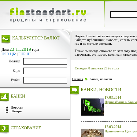
Портал finstandart.ru посвящен кредитам 
КАЛЬКУЛЯТОР ВАЛЮТ
найдете публикации, новости, советы спе
где и на сколько времени.
23.11.2019
Дата
года
Также вы всегда сможете по каталогу по
USD ЦБ
:
|
EUR ЦБ
:
рассчитать стоимость кредита и страховк
Доллар
Сегодня 8 августа 2026 года
Евро
Главная
Банки, новости
Рубль
БАНКИ, НОВОСТИ
БАНКИ
17.03.2014
ПриватБанк в Крыму
...
Новости
Обзоры
12.03.2014
СТРАХОВАНИЕ
Привлечены Центроб
...