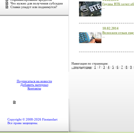
Что нужно для получения субсидии
Группа ВТБ хочет об
Ставки упадут или поднимутся?
...
10.02.2014
Возможен отзыв еще 
...
Навигация по страницам:
‹ предыдущая
:
1
:
2
:
3
:
4
:
5
:
6
:
7
:
8
:
9
Подписаться на новости
Добавить материал
Контакты
Copyright © 2008-2026 Finstandart
Все права защищены.