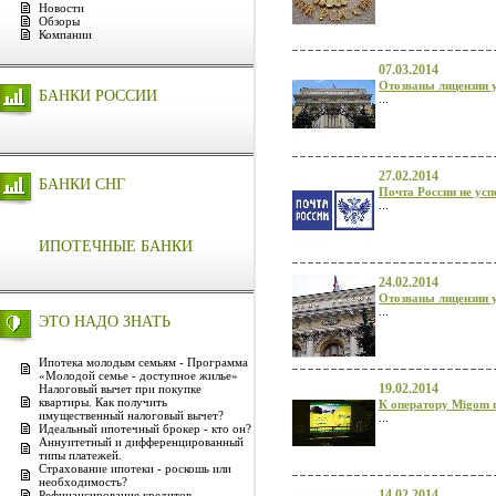
Новости
Обзоры
Компании
07.03.2014
Отозваны лицензии у
БАНКИ РОССИИ
...
27.02.2014
БАНКИ СНГ
Почта России не усп
...
ИПОТЕЧНЫЕ БАНКИ
24.02.2014
Отозваны лицензии 
...
ЭТО НАДО ЗНАТЬ
Ипотека молодым семьям - Программа
«Молодой семье - доступное жилье»
19.02.2014
Налоговый вычет при покупке
квартиры. Как получить
К оператору Migom 
имущественный налоговый вычет?
...
Идеальный ипотечный брокер - кто он?
Аннуитетный и дифференцированный
типы платежей.
Страхование ипотеки - роскошь или
необходимость?
14.02.2014
Рефинансирование кредитов