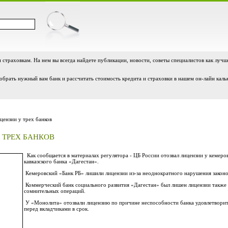
и страховкам. На нем вы всегда найдете публикации, новости, советы специалистов как лучш
обрать нужный вам банк и рассчитать стоимость кредита и страховки в нашем он-лайн каль
цензии у трех банков
 ТРЕХ БАНКОВ
Как сообщается в материалах регулятора - ЦБ России отозвал лицензии у кемер
кавказского банка «Дагестан».
Кемеровский «Банк РБ» лишили лицензии из-за неоднократного нарушения закон
Коммерческий банк социального развития «Дагестан» был лишен лицензии также 
сомнительных операций.
У «Монолита» отозвали лицензию по причине неспособности банка удовлетворить
перед вкладчиками в срок.