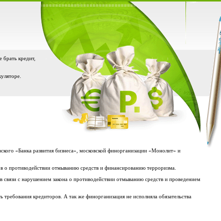
е брать кредит,
куляторе.
овского «Банка развития бизнеса», московской финорганизации «Монолит» и
ов о противодействии отмыванию средств и финансированию терроризма.
в связи с нарушением закона о противодействии отмыванию средств и проведением
 требования кредиторов. А так же финорганизация не исполняла обязательства