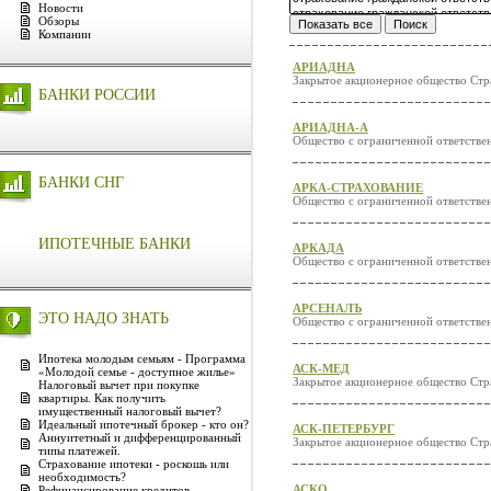
Новости
Обзоры
Компании
АРИАДНА
Закрытое акционерное общество Стр
БАНКИ РОССИИ
АРИАДНА-А
Общество с ограниченной ответств
БАНКИ СНГ
АРКА-СТРАХОВАНИЕ
Общество с ограниченной ответстве
ИПОТЕЧНЫЕ БАНКИ
АРКАДА
Общество с ограниченной ответстве
АРСЕНАЛЪ
ЭТО НАДО ЗНАТЬ
Общество с ограниченной ответ
Ипотека молодым семьям - Программа
АСК-МЕД
«Молодой семье - доступное жилье»
Закрытое акционерное общество Ст
Налоговый вычет при покупке
квартиры. Как получить
имущественный налоговый вычет?
Идеальный ипотечный брокер - кто он?
АСК-ПЕТЕРБУРГ
Аннуитетный и дифференцированный
Закрытое акционерное общество Стр
типы платежей.
Страхование ипотеки - роскошь или
необходимость?
АСКО
Рефинансирование кредитов