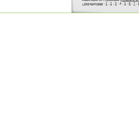
‹ предыдущая
:
1
:
2
:
3
:
4
:
5
:
6
:
7
: