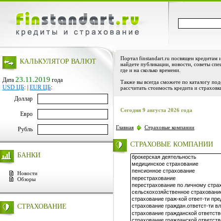
Портал finstandart.ru посвящен кредитам 
КАЛЬКУЛЯТОР ВАЛЮТ
найдете публикации, новости, советы спе
где и на сколько времени.
23.11.2019
Дата
года
Также вы всегда сможете по каталогу по
USD ЦБ
:
|
EUR ЦБ
:
рассчитать стоимость кредита и страховк
Доллар
Сегодня 9 августа 2026 года
Евро
Главная
Страховые компании
Рубль
СТРАХОВЫЕ КОМПАНИИ
БАНКИ
Новости
Обзоры
СТРАХОВАНИЕ