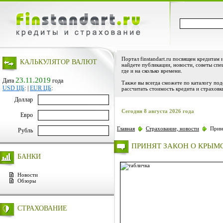
Портал finstandart.ru посвящен кредитам 
КАЛЬКУЛЯТОР ВАЛЮТ
найдете публикации, новости, советы спе
где и на сколько времени.
23.11.2019
Дата
года
Также вы всегда сможете по каталогу по
USD ЦБ
:
|
EUR ЦБ
:
рассчитать стоимость кредита и страховк
Доллар
Сегодня 8 августа 2026 года
Евро
Главная
Страхование, новости
Приня
Рубль
ПРИНЯТ ЗАКОН О КРЫМ
БАНКИ
Новости
Обзоры
СТРАХОВАНИЕ