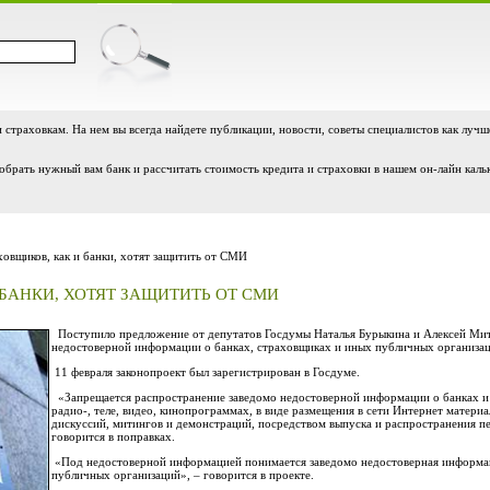
и страховкам. На нем вы всегда найдете публикации, новости, советы специалистов как лучш
обрать нужный вам банк и рассчитать стоимость кредита и страховки в нашем он-лайн каль
овщиков, как и банки, хотят защитить от СМИ
БАНКИ, ХОТЯТ ЗАЩИТИТЬ ОТ СМИ
Поступило предложение от депутатов Госдумы Наталья Бурыкина и Алексей Мит
недостоверной информации о банках, страховщиках и иных публичных организац
11 февраля законопроект был зарегистрирован в Госдуме.
«Запрещается распространение заведомо недостоверной информации о банках и 
радио-, теле, видео, кинопрограммах, в виде размещения в сети Интернет матери
дискуссий, митингов и демонстраций, посредством выпуска и распространения пе
говорится в поправках.
«Под недостоверной информацией понимается заведомо недостоверная информац
публичных организаций», – говорится в проекте.