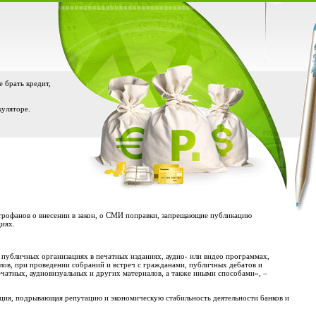
е брать кредит,
куляторе.
рофанов о внесении в закон, о СМИ поправки, запрещающие публикацию
иях.
публичных организациях в печатных изданиях, аудио- или видео программах,
алов, при проведении собраний и встреч с гражданами, публичных дебатов и
чатных, аудиовизуальных и других материалов, а также иными способами», –
ия, подрывающая репутацию и экономическую стабильность деятельности банков и