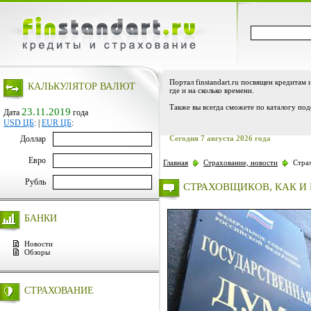
Портал finstandart.ru посвящен кредитам 
КАЛЬКУЛЯТОР ВАЛЮТ
где и на сколько времени.
Также вы всегда сможете по каталогу под
23.11.2019
Дата
года
USD ЦБ
:
|
EUR ЦБ
:
Доллар
Сегодня 7 августа 2026 года
Евро
Главная
Страхование, новости
Страх
Рубль
СТРАХОВЩИКОВ, КАК И 
БАНКИ
Новости
Обзоры
СТРАХОВАНИЕ