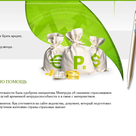
е брать кредит,
куляторе.
КУЮ ПОМОЩЬ
тельности была одобрена инициатива Минтруда об оказании страховщиком
лучай временной нетрудоспособности и в связи с материнством.
иентов. Как уточняется на сайте ведомства, документ, который подготовил
лучения жителями страны страховых выплат.