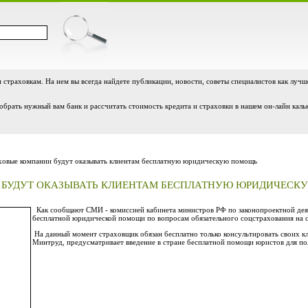
и страховкам. На нем вы всегда найдете публикации, новости, советы специалистов как лучш
обрать нужный вам банк и рассчитать стоимость кредита и страховки в нашем он-лайн каль
овые компании будут оказывать клиентам бесплатную юридическую помощь
 БУДУТ ОКАЗЫВАТЬ КЛИЕНТАМ БЕСПЛАТНУЮ ЮРИДИЧЕС
Как сообщают СМИ - комиссией кабинета министров РФ по законопроектной дея
бесплатной юридической помощи по вопросам обязательного соцстрахования на с
На данный момент страховщик обязан бесплатно только консультировать своих кл
Минтруд, предусматривает введение в стране бесплатной помощи юристов для по