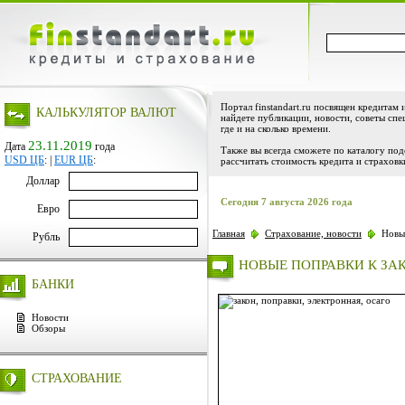
Портал finstandart.ru посвящен кредитам 
КАЛЬКУЛЯТОР ВАЛЮТ
найдете публикации, новости, советы спе
где и на сколько времени.
23.11.2019
Дата
года
Также вы всегда сможете по каталогу по
USD ЦБ
:
|
EUR ЦБ
:
рассчитать стоимость кредита и страховк
Доллар
Сегодня 7 августа 2026 года
Евро
Главная
Страхование, новости
Новые
Рубль
НОВЫЕ ПОПРАВКИ К ЗАК
БАНКИ
Новости
Обзоры
СТРАХОВАНИЕ