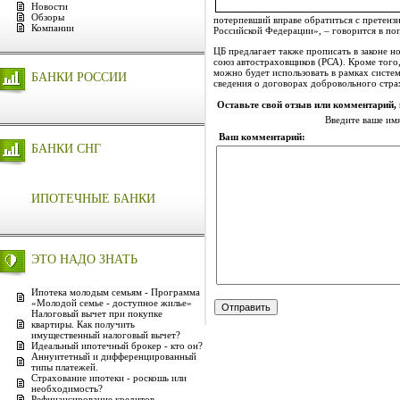
Новости
Обзоры
потерпевший вправе обратиться с претензи
Компании
Российской Федерации», – говорится в по
ЦБ предлагает также прописать в законе 
союз автостраховщиков (РСА). Кроме того
можно будет использовать в рамках сист
БАНКИ РОССИИ
сведения о договорах добровольного стра
Оставьте свой отзыв или комментарий,
Введите ваше им
Ваш комментарий:
БАНКИ СНГ
ИПОТЕЧНЫЕ БАНКИ
ЭТО НАДО ЗНАТЬ
Ипотека молодым семьям - Программа
«Молодой семье - доступное жилье»
Налоговый вычет при покупке
квартиры. Как получить
имущественный налоговый вычет?
Идеальный ипотечный брокер - кто он?
Аннуитетный и дифференцированный
типы платежей.
Страхование ипотеки - роскошь или
необходимость?
Рефинансирование кредитов