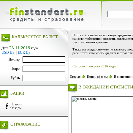
Портал finstandart.ru посвящен кредитам 
КАЛЬКУЛЯТОР ВАЛЮТ
найдете публикации, новости, советы спе
где и на сколько времени.
23.11.2019
Дата
года
Также вы всегда сможете по каталогу по
USD ЦБ
:
|
EUR ЦБ
:
рассчитать стоимость кредита и страховк
Доллар
Сегодня 8 августа 2026 года
Евро
Главная
Банки, обзоры
В ожидании 
Рубль
В ОЖИДАНИИ СТАТИСТИ
БАНКИ
Новости
Обзоры
СТРАХОВАНИЕ