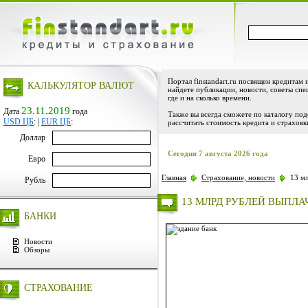
Портал finstandart.ru посвящен кредитам 
КАЛЬКУЛЯТОР ВАЛЮТ
найдете публикации, новости, советы спе
где и на сколько времени.
23.11.2019
Дата
года
Также вы всегда сможете по каталогу по
USD ЦБ
:
|
EUR ЦБ
:
рассчитать стоимость кредита и страховк
Доллар
Сегодня 7 августа 2026 года
Евро
Главная
Страхование, новости
13 мл
Рубль
13 МЛРД РУБЛЕЙ ВЫПЛ
БАНКИ
Новости
Обзоры
СТРАХОВАНИЕ