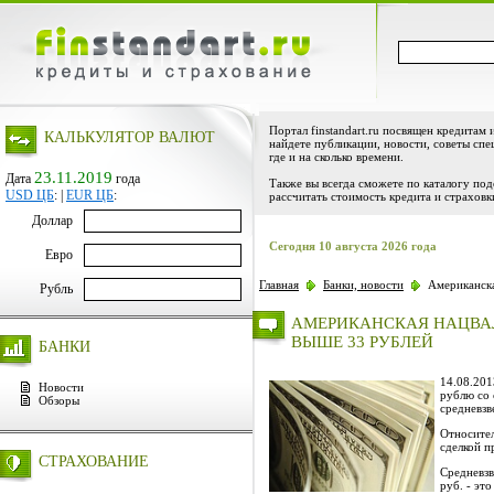
Портал finstandart.ru посвящен кредитам 
КАЛЬКУЛЯТОР ВАЛЮТ
найдете публикации, новости, советы спе
где и на сколько времени.
23.11.2019
Дата
года
Также вы всегда сможете по каталогу по
USD ЦБ
:
|
EUR ЦБ
:
рассчитать стоимость кредита и страховк
Доллар
Сегодня 10 августа 2026 года
Евро
Главная
Банки, новости
Американска
Рубль
АМЕРИКАНСКАЯ НАЦВАЛ
ВЫШЕ 33 РУБЛЕЙ
БАНКИ
14.08.201
Новости
рублю со 
Обзоры
средневзв
Относител
сделкой п
СТРАХОВАНИЕ
Средневзв
руб. - эт