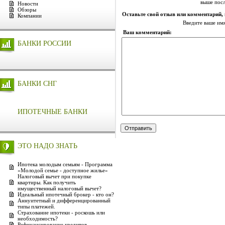
выше посл
Новости
Обзоры
Оставьте свой отзыв или комментарий,
Компании
Введите ваше им
Ваш комментарий:
БАНКИ РОССИИ
БАНКИ СНГ
ИПОТЕЧНЫЕ БАНКИ
ЭТО НАДО ЗНАТЬ
Ипотека молодым семьям - Программа
«Молодой семье - доступное жилье»
Налоговый вычет при покупке
квартиры. Как получить
имущественный налоговый вычет?
Идеальный ипотечный брокер - кто он?
Аннуитетный и дифференцированный
типы платежей.
Страхование ипотеки - роскошь или
необходимость?
Рефинансирование кредитов