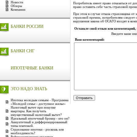
Новости
Потребитель имеет право отказаться от до
Обзоры
право оставить себе часть страховой прем
Компании
При этом в случае отказа страховщика от
страховой премии, потребителям следует о
нарушения закона об ОСАГО входят в ком
БАНКИ РОССИИ
Оставьте свой отзыв или комментарий,
Введите ваше им
Ваш комментарий:
БАНКИ СНГ
ИПОТЕЧНЫЕ БАНКИ
ЭТО НАДО ЗНАТЬ
Ипотека молодым семьям - Программа
«Молодой семье - доступное жилье»
Налоговый вычет при покупке
квартиры. Как получить
имущественный налоговый вычет?
Идеальный ипотечный брокер - кто он?
Аннуитетный и дифференцированный
типы платежей.
Страхование ипотеки - роскошь или
необходимость?
Рефинансирование кредитов