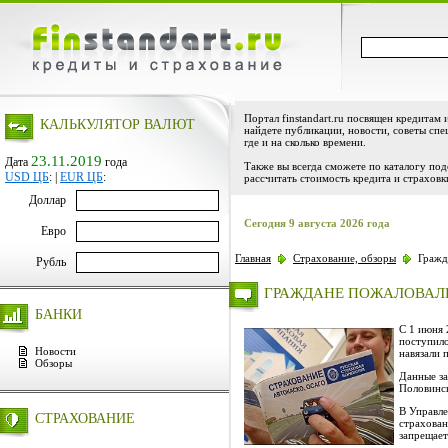
Портал finstandart.ru посвящен кредитам 
КАЛЬКУЛЯТОР ВАЛЮТ
найдете публикации, новости, советы спе
где и на сколько времени.
23.11.2019
Дата
года
Также вы всегда сможете по каталогу по
USD ЦБ
:
|
EUR ЦБ
:
рассчитать стоимость кредита и страховк
Доллар
Сегодня 9 августа 2026 года
Евро
Главная
Страхование, обзоры
Гражда
Рубль
ГРАЖДАНЕ ПОЖАЛОВАЛИ
БАНКИ
С 1 июня 
поступило
Новости
навязали 
Обзоры
Данные за
Половинск
В Управле
СТРАХОВАНИЕ
страхован
запрещает