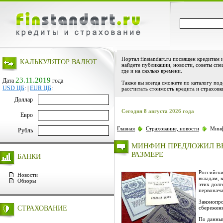
Портал finstandart.ru посвящен кредитам 
КАЛЬКУЛЯТОР ВАЛЮТ
найдете публикации, новости, советы спе
где и на сколько времени.
23.11.2019
Дата
года
Также вы всегда сможете по каталогу по
USD ЦБ
:
|
EUR ЦБ
:
рассчитать стоимость кредита и страховк
Доллар
Сегодня 8 августа 2026 года
Евро
Главная
Страхование, новости
Минфи
Рубль
МИНФИН ПРЕДЛОЖИЛ ВЕ
РАЗМЕРЕ
БАНКИ
Российски
Новости
вкладам, 
Обзоры
этих долг
первонача
Законопро
СТРАХОВАНИЕ
сбережени
По данным