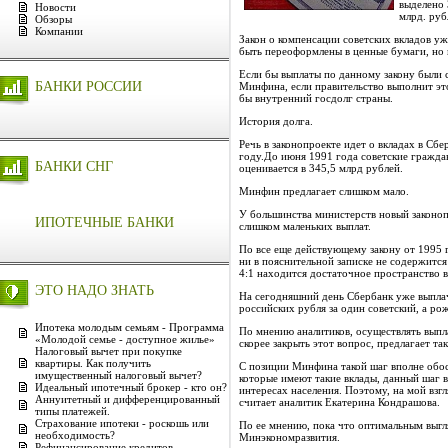
выделено 
Новости
млрд. руб
Обзоры
Компании
Закон о компенсации советских вкладов у
быть переоформлены в ценные бумаги, но 
Если бы выплаты по данному закону были 
БАНКИ РОССИИ
Минфина, если правительство выполнит эт
бы внутренний госдолг страны.
История долга.
Речь в законопроекте идет о вкладах в Сб
году.До июня 1991 года советские гражда
БАНКИ СНГ
оценивается в 345,5 млрд рублей.
Минфин предлагает слишком мало.
У большинства министерств новый законопр
ИПОТЕЧНЫЕ БАНКИ
слишком маленьких выплат.
По все еще действующему закону от 1995 г
ни в пояснительной записке не содержитс
4:1 находится достаточное пространство 
ЭТО НАДО ЗНАТЬ
На сегодняшний день Сбербанк уже выплач
российских рубля за один советский, а ро
Ипотека молодым семьям - Программа
По мнению аналитиков, осуществлять выпл
«Молодой семье - доступное жилье»
скорее закрыть этот вопрос, предлагает та
Налоговый вычет при покупке
квартиры. Как получить
С позиции Минфина такой шаг вполне обос
имущественный налоговый вычет?
которые имеют такие вклады, данный шаг в
Идеальный ипотечный брокер - кто он?
интересах населения. Поэтому, на мой взгл
Аннуитетный и дифференцированный
считает аналитик Екатерина Кондрашова.
типы платежей.
Страхование ипотеки - роскошь или
По ее мнению, пока что оптимальным выгля
необходимость?
Минэкономразвития.
Рефинансирование кредитов