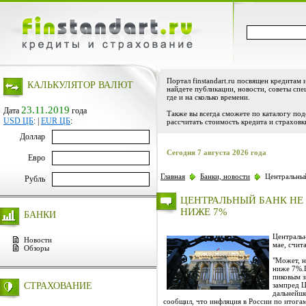
Портал finstandart.ru посвящен кредитам 
КАЛЬКУЛЯТОР ВАЛЮТ
найдете публикации, новости, советы спе
где и на сколько времени.
23.11.2019
Дата
года
Также вы всегда сможете по каталогу по
USD ЦБ
:
|
EUR ЦБ
:
рассчитать стоимость кредита и страховк
Доллар
Сегодня 7 августа 2026 года
Евро
Главная
Банки, новости
Центральный
Рубль
ЦЕНТРАЛЬНЫЙ БАНК НЕ
НИЖЕ 7%
БАНКИ
Центральн
Новости
мае, счит
Обзоры
"Может, н
ниже 7%.П
пиковым з
СТРАХОВАНИЕ
зампред Ц
дальнейше
сообщил, что инфляция в России по итога