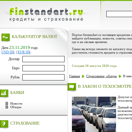
Портал finstandart.ru посвящен кредитам 
КАЛЬКУЛЯТОР ВАЛЮТ
найдете публикации, новости, советы спе
где и на сколько времени.
23.11.2019
Дата
года
Также вы всегда сможете по каталогу по
USD ЦБ
:
|
EUR ЦБ
:
рассчитать стоимость кредита и страховк
Доллар
Сегодня 10 августа 2026 года
Евро
Главная
Страхование, обзоры
В зако
Рубль
В ЗАКОН О ТЕХОСМОТР
БАНКИ
Депутат и
техосмотр
Новости
Обзоры
Данный пр
положения
диагности
техосмотр
СТРАХОВАНИЕ