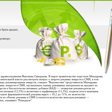
е брать кредит,
куляторе.
р здравоохранения Вероника Скворцова. В марте правительство поручило Минздраву,
нительной власти рассмотреть вопрос о запрете рекламы лекарств в СМИ, в том
еру рекламирования лекарств, говорит "Ведомостям" представитель Минздрава:
аму лекарств в СМИ, организовать оценку рекламных материалов на предмет их
рств и биологически активных добавок (БАД) — четвертые рекламодатели по
ов питания (12,5%) и косметики и парфюмерии (11,3%), подвела итоги компания
роцент фармацевтической рекламы вырос с 10,2 до 11%, но количество
ом по объему рекламы в СМИ (считается количество выходов рекламы) —
mie, указывает "Ремедиум".