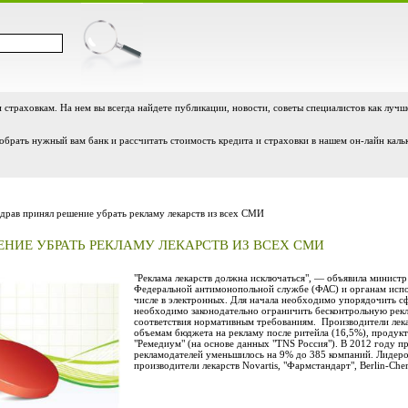
и страховкам. На нем вы всегда найдете публикации, новости, советы специалистов как лучш
обрать нужный вам банк и рассчитать стоимость кредита и страховки в нашем он-лайн каль
рав принял решение убрать рекламу лекарств из всех СМИ
НИЕ УБРАТЬ РЕКЛАМУ ЛЕКАРСТВ ИЗ ВСЕХ СМИ
"Реклама лекарств должна исключаться", — объявила минист
Федеральной антимонопольной службе (ФАС) и органам испол
числе в электронных. Для начала необходимо упорядочить сф
необходимо законодательно ограничить бесконтрольную рекл
соответствия нормативным требованиям. Производители лека
объемам бюджета на рекламу после ритейла (16,5%), продукт
"Ремедиум" (на основе данных "TNS Россия"). В 2012 году п
рекламодателей уменьшилось на 9% до 385 компаний. Лидер
производители лекарств Novartis, "Фармстандарт", Berlin-Che