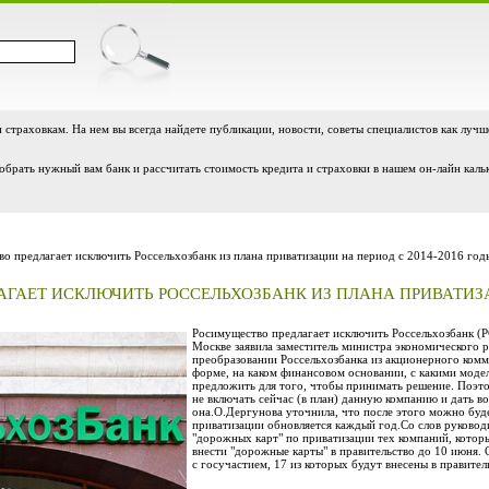
и страховкам. На нем вы всегда найдете публикации, новости, советы специалистов как лучш
обрать нужный вам банк и рассчитать стоимость кредита и страховки в нашем он-лайн каль
о предлагает исключить Россельхозбанк из плана приватизации на период с 2014-2016 год
ГАЕТ ИСКЛЮЧИТЬ РОССЕЛЬХОЗБАНК ИЗ ПЛАНА ПРИВАТИЗАЦ
Росимущество предлагает исключить Россельхозбанк (Р
Москве заявила заместитель министра экономического 
преобразовании Россельхозбанка из акционерного комме
форме, на каком финансовом основании, с какими моделя
предложить для того, чтобы принимать решение. Поэто
не включать сейчас (в план) данную компанию и дать в
она.О.Дергунова уточнила, что после этого можно буде
приватизации обновляется каждый год.Со слов руковод
"дорожных карт" по приватизации тех компаний, котор
внести "дорожные карты" в правительство до 10 июня. 
с госучастием, 17 из которых будут внесены в правител