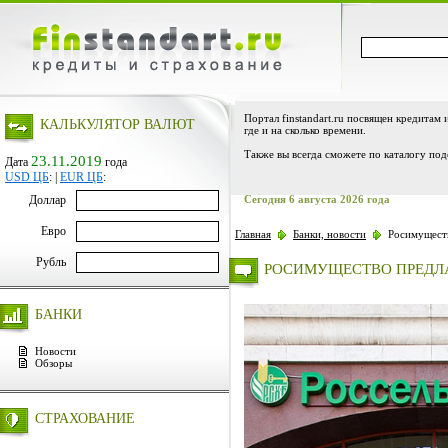
Портал finstandart.ru посвящен кредитам 
КАЛЬКУЛЯТОР ВАЛЮТ
где и на сколько времени.
Также вы всегда сможете по каталогу под
23.11.2019
Дата
года
USD ЦБ
:
|
EUR ЦБ
:
Доллар
Сегодня 6 августа 2026 года
Евро
Главная
Банки, новости
Росимуществ
Рубль
РОСИМУЩЕСТВО ПРЕДЛА
БАНКИ
Новости
Обзоры
СТРАХОВАНИЕ