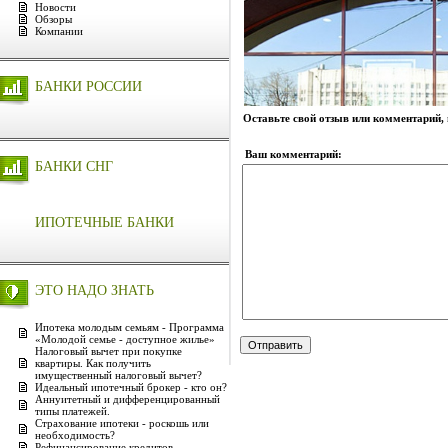
Новости
Обзоры
Компании
БАНКИ РОССИИ
Оставьте свой отзыв или комментарий,
Ваш комментарий:
БАНКИ СНГ
ИПОТЕЧНЫЕ БАНКИ
ЭТО НАДО ЗНАТЬ
Ипотека молодым семьям - Программа
«Молодой семье - доступное жилье»
Налоговый вычет при покупке
квартиры. Как получить
имущественный налоговый вычет?
Идеальный ипотечный брокер - кто он?
Аннуитетный и дифференцированный
типы платежей.
Страхование ипотеки - роскошь или
необходимость?
Рефинансирование кредитов