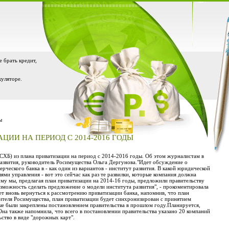
е брать кредит,
куляторе.
ы
ИИ НА ПЕРИОД С 2014-2016 ГОДЫ
СХБ) из плана приватизации на период с 2014-2016 годы. Об этом журналистам в
развития, руководитель Росимущества Ольга Дергунова."Идет обсуждение о
рческого банка в - как один из вариантов - институт развития. В какой юридической
ми управления - вот это сейчас как раз те развилки, которые компания должна
му мы, предлагая план приватизации на 2014-16 годы, предложили правительству
озможность сделать предложение о модели института развития", - прокоментировала
т вновь вернуться к рассмотрению приватизации банка, напомнив, что план
ителя Росимущества, план приватизации будет синхронизирован с принятием
ые были закреплены постановлением правительства в прошлом году.Планируется,
Она также напомнила, что всего в постановлении правительства указано 20 компаний
ьство в виде "дорожных карт".