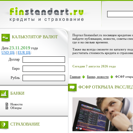
Портал finstandart.ru посвящен кредитам 
КАЛЬКУЛЯТОР ВАЛЮТ
найдете публикации, новости, советы спе
где и на сколько времени.
23.11.2019
Дата
года
Также вы всегда сможете по каталогу по
USD ЦБ
:
|
EUR ЦБ
:
рассчитать стоимость кредита и страховк
Доллар
Сегодня 7 августа 2026 года
Евро
Главная
Банки, новости
ФСФР откры
Рубль
ФСФР ОТКРЫЛА РАССЛЕ
БАНКИ
Новости
Обзоры
СТРАХОВАНИЕ