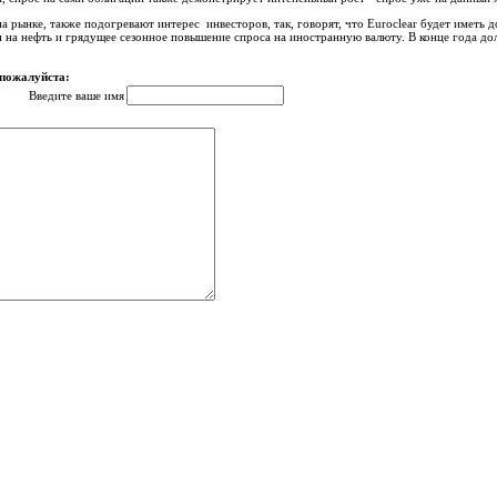
а рынке, также подогревают интерес инвесторов, так, говорят, что Euroclear будет иметь
 на нефть и грядущее сезонное повышение спроса на иностранную валюту. В конце года дол
 пожалуйста:
Введите ваше имя