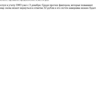
 доступ к учету ОФЗ уже с 3 декабря. Среди прочих факторов, которые повышают
лар снова может вернуться к отметке 32 рубля и его почти наверняка можно будет