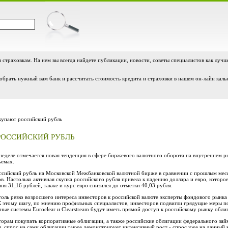
и страховкам. На нем вы всегда найдете публикации, новости, советы специалистов как лучш
обрать нужный вам банк и рассчитать стоимость кредита и страховки в нашем он-лайн каль
упают российский рубль
РОССИЙСКИЙ РУБЛЬ
неделе отмечается новая тенденция в сфере биржевого валютного оборота на внутреннем р
ъемах.
ссийский рубль на Московской Межбанковской валютной бирже в сравнении с прошлым месяц
ов. Настолько активная скупка российского рубля привела к падению доллара и евро, котор
ня 31,16 рублей, также и курс евро снизился до отметки 40,03 рубля.
оль резко возросшего интереса инвесторов к российской валюте эксперты фондового рынка
К этому шагу, по мнению профильных специалистов, инвесторов подвигли грядущие меры п
ые системы Euroclear и Clearstream будут иметь прямой доступ к российскому рынку обли
орам покупать корпоративные облигации, а также российские облигации федерального займ
, спрос на сами облигации также демонстрирует интенсивный рост - спрос уже на данный 