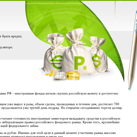
е брать кредит,
куляторе.
ынке РФ - иностранные фонды начали скупать российскую валюту в достаточно
ем уже вырос в разы, объем сделок, проводимых в течение дня, достигает 700
ое продолжается уже третий день подряд. На открытие сегодняшних торгов доллар
 считают готовность иностранных инвесторов вкладывать средства в российскую
о либерализации правил российского фондового рынка. Кроме того, крупнейшие
гаций федерального займа.
а за рубли. Именно для этой цели в данный момент участники рынка массово
момент превысил предложение в шесть раз.