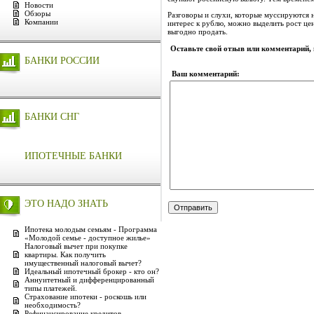
Новости
Обзоры
Разговоры и слухи, которые муссируются н
Компании
интерес к рублю, можно выделить рост цен
выгодно продать.
Оставьте свой отзыв или комментарий,
БАНКИ РОССИИ
Ваш комментарий:
БАНКИ СНГ
ИПОТЕЧНЫЕ БАНКИ
ЭТО НАДО ЗНАТЬ
Ипотека молодым семьям - Программа
«Молодой семье - доступное жилье»
Налоговый вычет при покупке
квартиры. Как получить
имущественный налоговый вычет?
Идеальный ипотечный брокер - кто он?
Аннуитетный и дифференцированный
типы платежей.
Страхование ипотеки - роскошь или
необходимость?
Рефинансирование кредитов