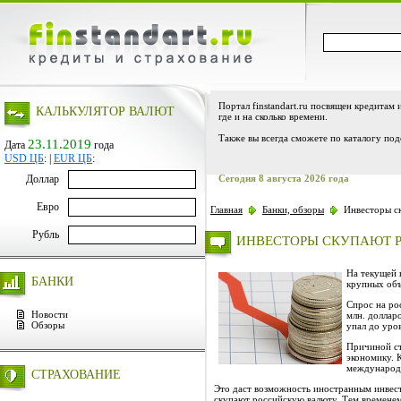
Портал finstandart.ru посвящен кредитам 
КАЛЬКУЛЯТОР ВАЛЮТ
где и на сколько времени.
Также вы всегда сможете по каталогу под
23.11.2019
Дата
года
USD ЦБ
:
|
EUR ЦБ
:
Доллар
Сегодня 8 августа 2026 года
Евро
Главная
Банки, обзоры
Инвесторы ск
Рубль
ИНВЕСТОРЫ СКУПАЮТ 
На текущей 
БАНКИ
крупных об
Спрос на ро
Новости
млн. доллар
Обзоры
упал до уров
Причиной ст
экономику. 
международн
СТРАХОВАНИЕ
Это даст возможность иностранным инвест
скупают российскую валюту. Тем временем