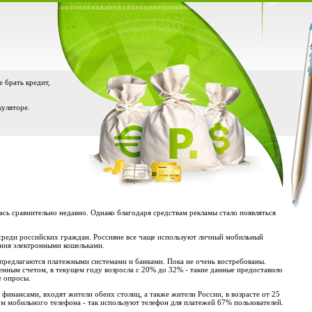
е брать кредит,
куляторе.
ь сравнительно недавно. Однако благодаря средствам рекламы стало появляться
среди российских граждан. Россияне все чаще используют личный мобильный
ения электронными кошельками.
 предлагаются платежными системами и банками. Пока не очень востребованы.
енным счетом, в текущем году возросла с 20% до 32% - такие данные предоставило
е опросы.
финансами, входят жители обеих столиц, а также жители России, в возрасте от 25
ом мобильного телефона - так используют телефон для платежей 67% пользователей.