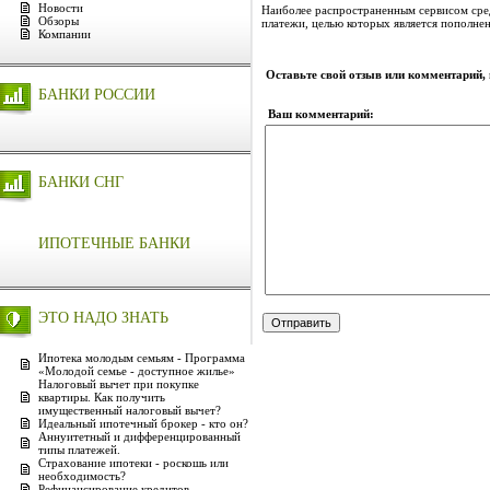
Новости
Наиболее распространенным сервисом сре
Обзоры
платежи, целью которых является пополне
Компании
Оставьте свой отзыв или комментарий,
БАНКИ РОССИИ
Ваш комментарий:
БАНКИ СНГ
ИПОТЕЧНЫЕ БАНКИ
ЭТО НАДО ЗНАТЬ
Ипотека молодым семьям - Программа
«Молодой семье - доступное жилье»
Налоговый вычет при покупке
квартиры. Как получить
имущественный налоговый вычет?
Идеальный ипотечный брокер - кто он?
Аннуитетный и дифференцированный
типы платежей.
Страхование ипотеки - роскошь или
необходимость?
Рефинансирование кредитов