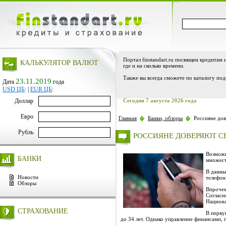
Портал finstandart.ru посвящен кредитам 
КАЛЬКУЛЯТОР ВАЛЮТ
где и на сколько времени.
Также вы всегда сможете по каталогу под
23.11.2019
Дата
года
USD ЦБ
:
|
EUR ЦБ
:
Доллар
Сегодня 7 августа 2026 года
Евро
Главная
Банки, обзоры
Россияне дов
Рубль
РОССИЯНЕ ДОВЕРЯЮТ С
Возможн
БАНКИ
множест
В данны
Новости
телефон
Обзоры
Впрочем
Согласн
Национа
СТРАХОВАНИЕ
В перву
до 34 лет. Однако управление финансами, 