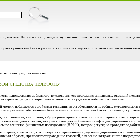
и страховкам. На нем вы всегда найдете публикации, новости, советы специалистов как лучш
обрать нужный вам банк и рассчитать стоимость кредита и страховки в нашем он-лайн каль
еряют свои средства телефону
ВОИ СРЕДСТВА ТЕЛЕФОНУ
ость использования мобильного телефона для осуществления финансовых операций появилас
во сервисов, услуги которых можно оплатить посредством мобильного телефона.
й момент наблюдается устойчивая тенденция востребованности подобных методов оплаты 
 для управления собственными банковскими счетами в обычных банках, а также для управл
, это относится, в основном, к браузерным приложениям, клиентские приложения, которые
о статистике, доля граждан, которые используют мобильный телефон для управления собств
льное агентство финансовых исследований (НАФИ), которое регулярно проводит подобны
ю очередь, в число тех, кто пользуется современными средствами управления собственными 
главным образом, предполагает проведение платежей, а вовсе не контроль счетов посредств