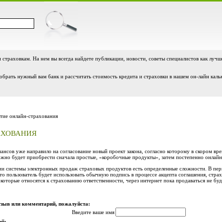
и страховкам. На нем вы всегда найдете публикации, новости, советы специалистов как лучш
обрать нужный вам банк и рассчитать стоимость кредита и страховки в нашем он-лайн каль
тие онлайн-страхования
АХОВАНИЯ
нсов уже направило на согласование новый проект закона, согласно которому в скором вр
жно будет приобрести сначала простые, «коробочные продукты», затем постепенно онлайн-
ии системы электронных продаж страховых продуктов есть определенные сложности. В перв
то пользователь будет использовать обычную подпись в процессе акцепта соглашения, ст
которые относятся к страхованию ответственности, через интернет пока продаваться не буд
тзыв или комментарий, пожалуйста:
Введите ваше имя
ий: