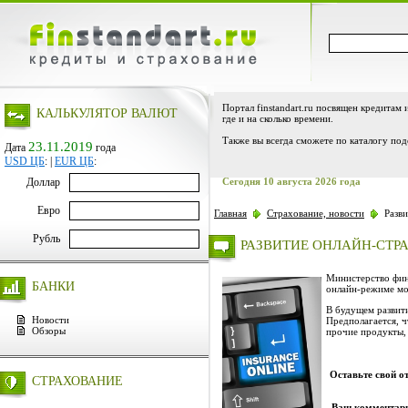
Портал finstandart.ru посвящен кредитам 
КАЛЬКУЛЯТОР ВАЛЮТ
где и на сколько времени.
Также вы всегда сможете по каталогу под
23.11.2019
Дата
года
USD ЦБ
:
|
EUR ЦБ
:
Доллар
Сегодня 10 августа 2026 года
Евро
Главная
Страхование, новости
Разви
Рубль
РАЗВИТИЕ ОНЛАЙН-СТР
Министерство фина
БАНКИ
онлайн-режиме мо
В будущем развит
Новости
Предполагается, ч
Обзоры
прочие продукты, 
Оставьте свой о
СТРАХОВАНИЕ
Ваш комментар