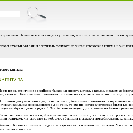
и страховкам. На нем вы всегда найдете публикации, новости, советы специалистов как лучш
обрать нужный вам банк и рассчитать стоимость кредита и страховки в нашем он-лайн каль
вского капитала
 КАПИТАЛА
Несмотря на стремление российских банков наращивать активы, с каждым месяцем добиваться
недостаточно. Банки не имеют возможности изменить ситуацию в целом, им приходится прис
Источников для увеличения средств не так много, банки имеют возможность наращивать капи
условиях ожидания кризиса инвесторы не очень-то охотно интересуются подобными вложени
конце сентября продать порядка 7,6% собственных акций. Для большинства банков практиче
Увеличение капитала за счет прибыли возможно только в том случае, если бизнес растет - а
банки понимают, что выгоднее приобретать облигации и выдавать потребительские кредиты,
Величина банковских активов продолжает отрываться от накопленного капитала. У четверти
накопленного капитала.