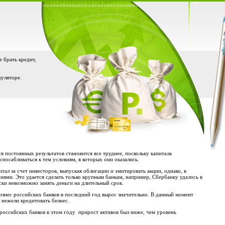
е брать кредит,
куляторе.
 постоянных результатов становится все труднее, поскольку капитала
посабливаться к тем условиям, в которых они оказались.
тал за счет инвесторов, выпуская облигации и эмитировать акции, однако, в
ями. Это удается сделать только крупным банкам, например, Сбербанку удалось в
ски невозможно занять деньги на длительный срок.
 бизнес российских банков в последний год вырос значительно. В данный момент
 нежели кредитовать бизнес.
 российских банков в этом году прирост активов был ниже, чем уровень