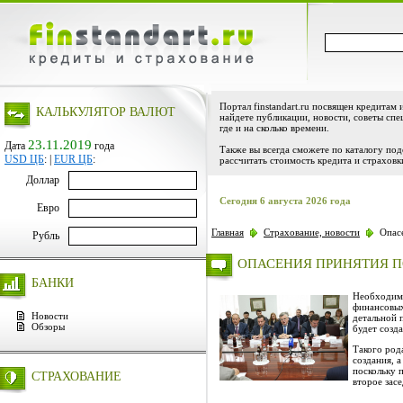
Портал finstandart.ru посвящен кредитам 
КАЛЬКУЛЯТОР ВАЛЮТ
найдете публикации, новости, советы спе
где и на сколько времени.
23.11.2019
Дата
года
Также вы всегда сможете по каталогу по
USD ЦБ
:
|
EUR ЦБ
:
рассчитать стоимость кредита и страховк
Доллар
Сегодня 6 августа 2026 года
Евро
Главная
Страхование, новости
Опасе
Рубль
ОПАСЕНИЯ ПРИНЯТИЯ 
БАНКИ
Необходимо
финансовых
Новости
детальной 
Обзоры
будет созд
Такого род
создания, 
поскольку 
СТРАХОВАНИЕ
второе зас