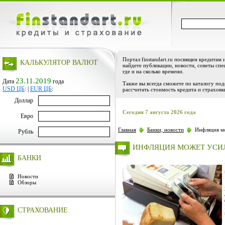
Портал finstandart.ru посвящен кредитам 
КАЛЬКУЛЯТОР ВАЛЮТ
найдете публикации, новости, советы спе
где и на сколько времени.
23.11.2019
Дата
года
Также вы всегда сможете по каталогу по
USD ЦБ
:
|
EUR ЦБ
:
рассчитать стоимость кредита и страховк
Доллар
Сегодня 7 августа 2026 года
Евро
Главная
Банки, новости
Инфляция мо
Рубль
ИНФЛЯЦИЯ МОЖЕТ УСИ
БАНКИ
Новости
Обзоры
СТРАХОВАНИЕ