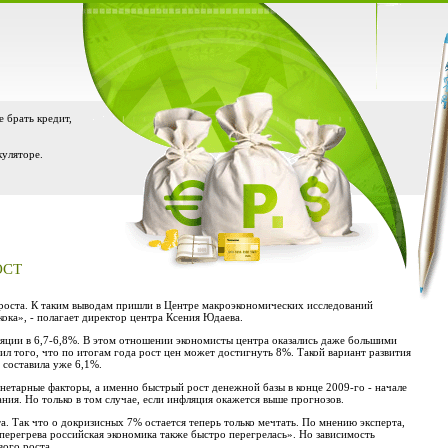
е брать кредит,
куляторе.
ОСТ
о роста. К таким выводам пришли в Центре макроэкономических исследований
ока», - полагает директор центра Ксения Юдаева.
фляции в 6,7-6,8%. В этом отношении экономисты центра оказались даже большими
л того, что по итогам года рост цен может достигнуть 8%. Такой вариант развития
 составила уже 6,1%.
онетарные факторы, а именно быстрый рост денежной базы в конце 2009-го - начале
ания. Но только в том случае, если инфляция окажется выше прогнозов.
. Так что о докризисных 7% остается теперь только мечтать. По мнению эксперта,
перегрева российская экономика также быстро перегрелась». Но зависимость
вого роста.