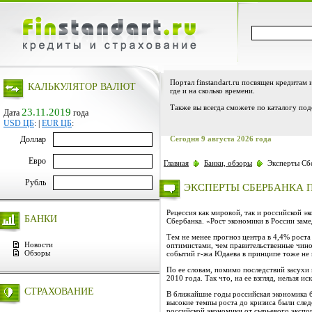
Портал finstandart.ru посвящен кредитам 
КАЛЬКУЛЯТОР ВАЛЮТ
где и на сколько времени.
Также вы всегда сможете по каталогу под
23.11.2019
Дата
года
USD ЦБ
:
|
EUR ЦБ
:
Доллар
Сегодня 9 августа 2026 года
Евро
Главная
Банки, обзоры
Эксперты Сбе
Рубль
ЭКСПЕРТЫ СБЕРБАНКА 
Рецессия как мировой, так и российской 
БАНКИ
Сбербанка. «Рост экономики в России заме
Тем не менее прогноз центра в 4,4% роста
Новости
оптимистами, чем правительственные чино
Обзоры
событий г-жа Юдаева в принципе тоже не и
По ее словам, помимо последствий засухи 
2010 года. Так что, на ее взгляд, нельзя 
СТРАХОВАНИЕ
В ближайшие годы российская экономика бу
высокие темпы роста до кризиса были след
российской экономики от сырьевого экспор