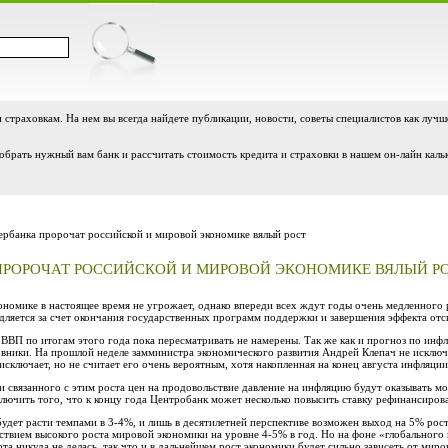
и страховкам. На нем вы всегда найдете публикации, новости, советы специалистов как лучш
обрать нужный вам банк и рассчитать стоимость кредита и страховки в нашем он-лайн каль
рбанка пророчат российской и мировой экономике вялый рост
ПРОРОЧАТ РОССИЙСКОЙ И МИРОВОЙ ЭКОНОМИКЕ ВЯЛЫЙ Р
экономике в настоящее время не угрожает, однако впереди всех ждут годы очень медленног
дляется за счет окончания государственных программ поддержки и завершения эффекта отск
 ВВП по итогам этого года пока пересматривать не намерены. Так же как и прогноз по ин
вники. На прошлой неделе замминистра экономического развития Андрей Клепач не исключи
сключает, но не считает его очень вероятным, хотя накопленная на конец августа инфляции
и связанного с этим роста цен на продовольствие давление на инфляцию будут оказывать м
исключить того, что к концу года Центробанк может несколько повысить ставку рефинансиров
дет расти темпами в 3-4%, и лишь в десятилетней перспективе возможен выход на 5% роста
ствием высокого роста мировой экономики на уровне 4-5% в год. Но на фоне «глобального 
та никуда не делась, так что и в дальнейшем рост экономики будет сильно зависеть от миро