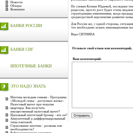
Новости
Обзоры
По словам Ксении Юдаевой, последние тенд
Компании
рецессии, просто рост будет очень медлен
структурными изменениями, когда предыду
среднесрочной перспективе развитие новых
Для России же, с одной стороны, ситуация
БАНКИ РОССИИ
что необходимо искать инновационные ниш
Вера СИТНИНА
Оставьте свой отзыв или комментарий,
БАНКИ СНГ
Ваш комментарий:
ИПОТЕЧНЫЕ БАНКИ
ЭТО НАДО ЗНАТЬ
Ипотека молодым семьям - Программа
«Молодой семье - доступное жилье»
Налоговый вычет при покупке
квартиры. Как получить
имущественный налоговый вычет?
Идеальный ипотечный брокер - кто он?
Аннуитетный и дифференцированный
типы платежей.
Страхование ипотеки - роскошь или
необходимость?
Рефинансирование кредитов