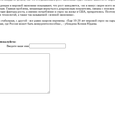
енции в мировой экономике показывают, что рост замедляется, «но в минус скорее всего 
ным. Главная проблема, мешающая вернуться к докризисным показателям, связана с поиском 
щие факторы роста, а именно потребление и спрос на жилье в США, прекратились. Поэтому
 технологий, а также так называемой «зеленой экономики».
 стабильная, с другой - все равно назрели перемены. «Еще 10-20 лет мировой спрос на сырь
и, где Россия может быть конкурентоспособна», - убеждена Ксения Юдаева.
 пожалуйста:
Введите ваше имя