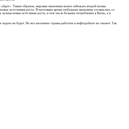
не уйдет». Таким образом, мировая экономика может избежать второй волны
новых источников роста. В настоящее время глобальная экономика столкнулась со
 нужны новые источники роста, в том числе большее потребление в Китае, а в
е падать не будет. Но все население страны работать в нефтедобыче не сможет. Так