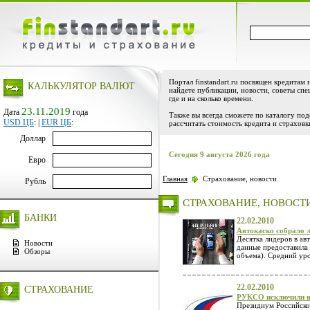
Портал finstandart.ru посвящен кредитам 
КАЛЬКУЛЯТОР ВАЛЮТ
найдете публикации, новости, советы спе
где и на сколько времени.
23.11.2019
Дата
года
Также вы всегда сможете по каталогу по
USD ЦБ
:
|
EUR ЦБ
:
рассчитать стоимость кредита и страховк
Доллар
Сегодня 9 августа 2026 года
Евро
Главная
Страхование, новости
Рубль
СТРАХОВАНИЕ, НОВОСТ
БАНКИ
22.02.2010
Автокаско собрало 
Десятка лидеров в ав
Новости
данные предоставила 
Обзоры
объема). Средний ур
22.02.2010
СТРАХОВАНИЕ
РУКСО исключили и
Президиум Российско