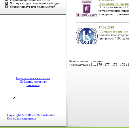
Что нужно для получения субсидии
«Инногарант» застра
Ставки упадут или поднимутся?
По итогам конкурса 
имущественных рисков
конкурсных протокол
17.02.2010
"Лучшие товары и у
В нашем крае стартуе
программы "100 лучш
Навигация по страницам:
‹ предыдущая
:
1
...
176
:
177
:
178
:
179
:
Подписаться на новости
Добавить материал
Контакты
Copyright © 2008-2026 Finstandart
Все права защищены.