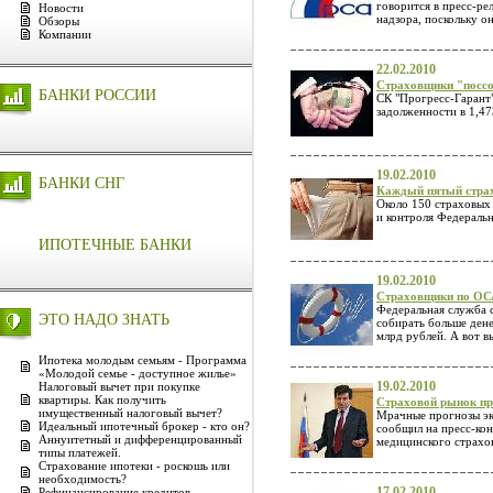
говорится в пресс-ре
Новости
надзора, поскольку о
Обзоры
Компании
22.02.2010
Страховщики "поссо
БАНКИ РОССИИ
СК "Прогресс-Гарант
задолженности в 1,4
19.02.2010
БАНКИ СНГ
Каждый пятый страх
Около 150 страховых 
и контроля Федераль
ИПОТЕЧНЫЕ БАНКИ
19.02.2010
Страховщики по ОСА
Федеральная служба с
ЭТО НАДО ЗНАТЬ
собирать больше дене
млрд рублей. А вот в
Ипотека молодым семьям - Программа
«Молодой семье - доступное жилье»
19.02.2010
Налоговый вычет при покупке
квартиры. Как получить
Страховой рынок пр
имущественный налоговый вычет?
Мрачные прогнозы экс
Идеальный ипотечный брокер - кто он?
сообщил на пресс-кон
Аннуитетный и дифференцированный
медицинского страхов
типы платежей.
Страхование ипотеки - роскошь или
необходимость?
17.02.2010
Рефинансирование кредитов