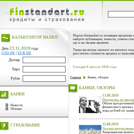
Портал finstandart.ru посвящен кредитам 
КАЛЬКУЛЯТОР ВАЛЮТ
найдете публикации, новости, советы спе
где и на сколько времени.
23.11.2019
Дата
года
Также вы всегда сможете по каталогу по
USD ЦБ
:
|
EUR ЦБ
:
рассчитать стоимость кредита и страховк
Доллар
Сегодня 9 августа 2026 года
Евро
Главная
Банки, обзоры
Рубль
БАНКИ, ОБЗОРЫ
БАНКИ
13.08.2010
Просрочка по ипотек
Объем просроченной з
Новости
финансового кризиса 
Обзоры
млрд рублей по сравн
12.08.2010
СТРАХОВАНИЕ
Доллар почувствова
Американская валюта