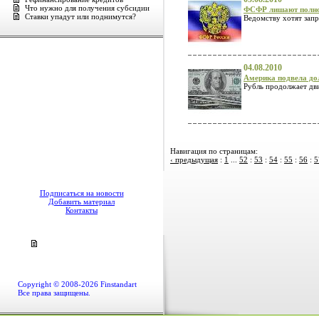
Что нужно для получения субсидии
ФСФР лишают полн
Ставки упадут или поднимутся?
Ведомству хотят запр
04.08.2010
Америка подвела до
Рубль продолжает дв
Навигация по страницам:
‹ предыдущая
:
1
...
52
:
53
:
54
:
55
:
56
:
5
Подписаться на новости
Добавить материал
Контакты
Copyright © 2008-2026 Finstandart
Все права защищены.