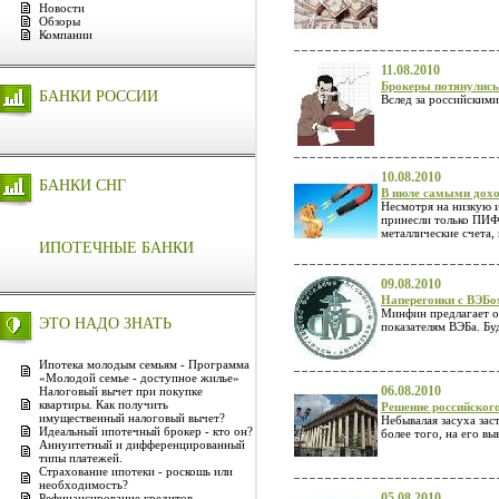
Новости
Обзоры
Компании
11.08.2010
Брокеры потянулись
БАНКИ РОССИИ
Вслед за российским
10.08.2010
БАНКИ СНГ
В июле самыми дох
Несмотря на низкую и
принесли только ПИФы
металлические счета,
ИПОТЕЧНЫЕ БАНКИ
09.08.2010
Наперегонки с ВЭБ
Минфин предлагает о
ЭТО НАДО ЗНАТЬ
показателям ВЭБа. Буд
Ипотека молодым семьям - Программа
«Молодой семье - доступное жилье»
06.08.2010
Налоговый вычет при покупке
квартиры. Как получить
Решение российског
имущественный налоговый вычет?
Небывалая засуха зас
Идеальный ипотечный брокер - кто он?
более того, на его вы
Аннуитетный и дифференцированный
типы платежей.
Страхование ипотеки - роскошь или
необходимость?
05.08.2010
Рефинансирование кредитов