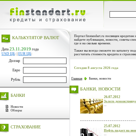
Портал finstandart.ru посвящен кредитам 
КАЛЬКУЛЯТОР ВАЛЮТ
найдете публикации, новости, советы спе
где и на сколько времени.
23.11.2019
Дата
года
Также вы всегда сможете по каталогу по
USD ЦБ
:
|
EUR ЦБ
:
рассчитать стоимость кредита и страховк
Доллар
Сегодня 8 августа 2026 года
Евро
Главная
Банки, новости
Рубль
БАНКИ, НОВОСТИ
БАНКИ
26.07.2012
Золото демонстриру
...
Новости
Обзоры
25.07.2012
СТРАХОВАНИЕ
Нефть падает на но
...