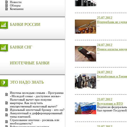
Новости
Обзоры
Компании
25.07.2012
Центробанк не сдерж
БАНКИ РОССИИ
...
24.07.2012
БАНКИ СНГ
Прием оплаты креди
...
ИПОТЕЧНЫЕ БАНКИ
24.07.2012
Безработные в Греци
...
ЭТО НАДО ЗНАТЬ
Ипотека молодым семьям - Программа
«Молодой семье - доступное жилье»
23.07.2012
Налоговый вычет при покупке
квартиры. Как получить
Вступление в ВТО
имущественный налоговый вычет?
Подписан федеральный
Идеальный ипотечный брокер - кто он?
был принят Госдумой, 
Аннуитетный и дифференцированный
типы платежей.
Страхование ипотеки - роскошь или
необходимость?
23.07.2012
Рефинансирование кредитов